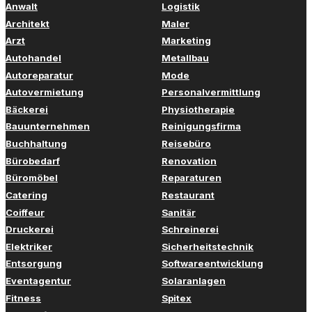
Anwalt
Logistik
Architekt
Maler
Arzt
Marketing
Autohandel
Metallbau
Autoreparatur
Mode
Autovermietung
Personalvermittlung
Bäckerei
Physiotherapie
Bauunternehmen
Reinigungsfirma
Buchhaltung
Reisebüro
Bürobedarf
Renovation
Büromöbel
Reparaturen
Catering
Restaurant
Coiffeur
Sanitär
Druckerei
Schreinerei
Elektriker
Sicherheitstechnik
Entsorgung
Softwareentwicklung
Eventagentur
Solaranlagen
Fitness
Spitex