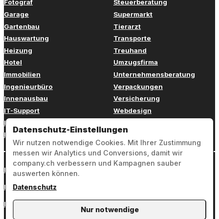
Fotograf
Steuerberatung
Garage
Supermarkt
Gartenbau
Tierarzt
Hauswartung
Transporte
Heizung
Treuhand
Hotel
Umzugsfirma
Immobilien
Unternehmensberatung
Ingenieurbüro
Verpackungen
Innenausbau
Versicherung
IT-Support
Webdesign
Kinderbetreuung
Weiterbildung
Datenschutz-Einstellungen
Kosmetik
Zahnarzt
Wir nutzen notwendige Cookies. Mit Ihrer Zustimmung
messen wir Analytics und Conversions, damit wir
company.ch verbessern und Kampagnen sauber
Login
auswerten können.
Impressum
Datenschutz
Datenschutz
Nur notwendige