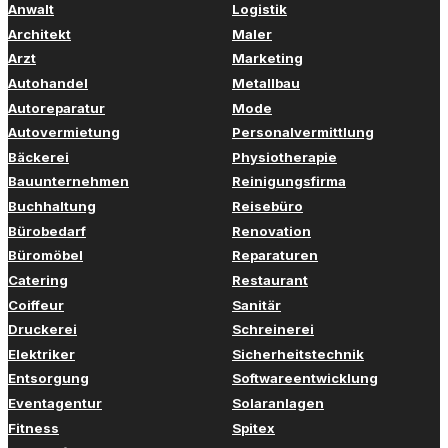
Anwalt
Logistik
Architekt
Maler
Arzt
Marketing
Autohandel
Metallbau
Autoreparatur
Mode
Autovermietung
Personalvermittlung
Bäckerei
Physiotherapie
Bauunternehmen
Reinigungsfirma
Buchhaltung
Reisebüro
Bürobedarf
Renovation
Büromöbel
Reparaturen
Catering
Restaurant
Coiffeur
Sanitär
Druckerei
Schreinerei
Elektriker
Sicherheitstechnik
Entsorgung
Softwareentwicklung
Eventagentur
Solaranlagen
Fitness
Spitex