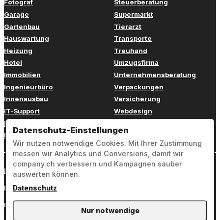
Fotograf
Steuerberatung
Garage
Supermarkt
Gartenbau
Tierarzt
Hauswartung
Transporte
Heizung
Treuhand
Hotel
Umzugsfirma
Immobilien
Unternehmensberatung
Ingenieurbüro
Verpackungen
Innenausbau
Versicherung
IT-Support
Webdesign
Kinderbetreuung
Weiterbildung
Datenschutz-Einstellungen
Kosmetik
Zahnarzt
Wir nutzen notwendige Cookies. Mit Ihrer Zustimmung
messen wir Analytics und Conversions, damit wir
company.ch verbessern und Kampagnen sauber
Login
auswerten können.
Impressum
Datenschutz
Datenschutz
Nur notwendige