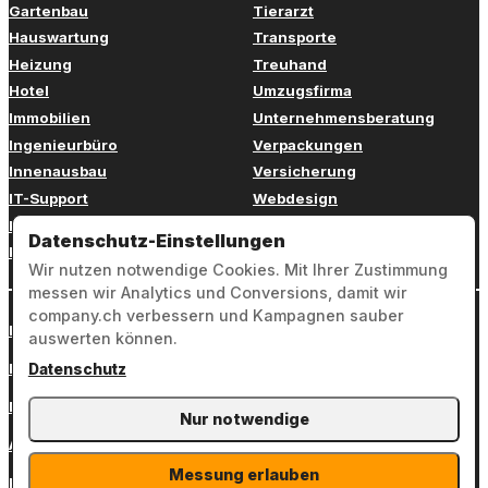
Gartenbau
Tierarzt
Hauswartung
Transporte
Heizung
Treuhand
Hotel
Umzugsfirma
Immobilien
Unternehmensberatung
Ingenieurbüro
Verpackungen
Innenausbau
Versicherung
IT-Support
Webdesign
Kinderbetreuung
Weiterbildung
Datenschutz-Einstellungen
Kosmetik
Zahnarzt
Wir nutzen notwendige Cookies. Mit Ihrer Zustimmung
messen wir Analytics und Conversions, damit wir
company.ch verbessern und Kampagnen sauber
Login
auswerten können.
Impressum
Datenschutz
Datenschutz
Nur notwendige
AGB
Messung erlauben
Kontakt