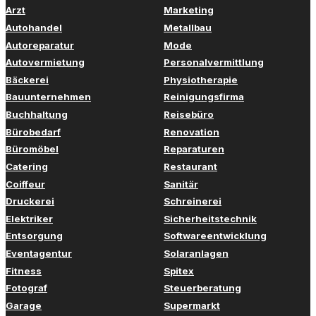
Arzt
Marketing
Autohandel
Metallbau
Autoreparatur
Mode
Autovermietung
Personalvermittlung
Bäckerei
Physiotherapie
Bauunternehmen
Reinigungsfirma
Buchhaltung
Reisebüro
Bürobedarf
Renovation
Büromöbel
Reparaturen
Catering
Restaurant
Coiffeur
Sanitär
Druckerei
Schreinerei
Elektriker
Sicherheitstechnik
Entsorgung
Softwareentwicklung
Eventagentur
Solaranlagen
Fitness
Spitex
Fotograf
Steuerberatung
Garage
Supermarkt