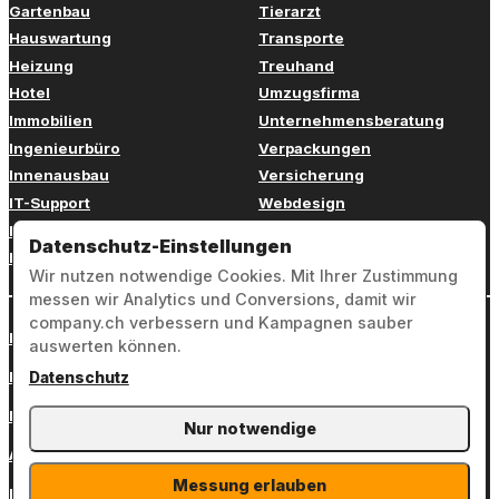
Gartenbau
Tierarzt
Hauswartung
Transporte
Heizung
Treuhand
Hotel
Umzugsfirma
Immobilien
Unternehmensberatung
Ingenieurbüro
Verpackungen
Innenausbau
Versicherung
IT-Support
Webdesign
Kinderbetreuung
Weiterbildung
Datenschutz-Einstellungen
Kosmetik
Zahnarzt
Wir nutzen notwendige Cookies. Mit Ihrer Zustimmung
messen wir Analytics und Conversions, damit wir
company.ch verbessern und Kampagnen sauber
Login
auswerten können.
Impressum
Datenschutz
Datenschutz
Nur notwendige
AGB
Messung erlauben
Kontakt