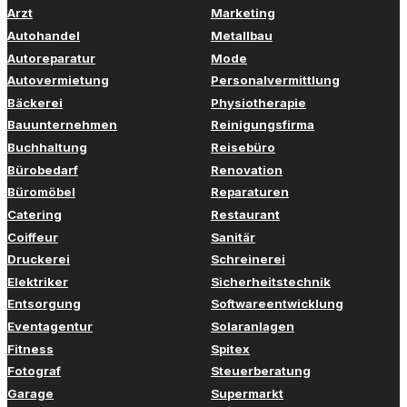
Arzt
Marketing
Autohandel
Metallbau
Autoreparatur
Mode
Autovermietung
Personalvermittlung
Bäckerei
Physiotherapie
Bauunternehmen
Reinigungsfirma
Buchhaltung
Reisebüro
Bürobedarf
Renovation
Büromöbel
Reparaturen
Catering
Restaurant
Coiffeur
Sanitär
Druckerei
Schreinerei
Elektriker
Sicherheitstechnik
Entsorgung
Softwareentwicklung
Eventagentur
Solaranlagen
Fitness
Spitex
Fotograf
Steuerberatung
Garage
Supermarkt