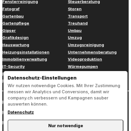
Fensterreinigung
Steuerberatung
Fotograf
Storen
Gartenbau
Transport
Gartenpflege
Treuhand
Gipser
Umbau
Grafikdesign
Umzug
Hauswartung
Umzugsreinigung
Heizungsinstallationen
Unternehmensberatung
Immobilienverwaltung
Videoproduktion
IT-Security
Wärmepumpen
IT-Support
Webdesign
Datenschutz-Einstellungen
Klimaanlagen
Werbung
Wir nutzen notwendige Cookies. Mit Ihrer Zustimmung
messen wir Analytics und Conversions, damit wir
company.ch verbessern und Kampagnen sauber
Login
auswerten können.
Impressum
Datenschutz
Datenschutz
Nur notwendige