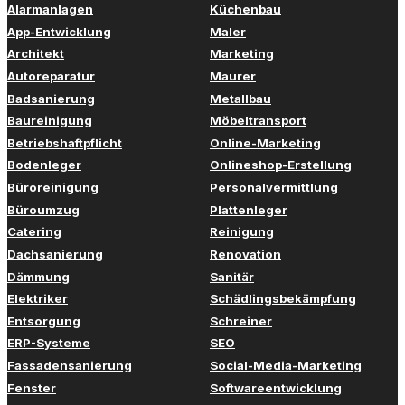
Alarmanlagen
Küchenbau
App-Entwicklung
Maler
Architekt
Marketing
Autoreparatur
Maurer
Badsanierung
Metallbau
Baureinigung
Möbeltransport
Betriebshaftpflicht
Online-Marketing
Bodenleger
Onlineshop-Erstellung
Büroreinigung
Personalvermittlung
Büroumzug
Plattenleger
Catering
Reinigung
Dachsanierung
Renovation
Dämmung
Sanitär
Elektriker
Schädlingsbekämpfung
Entsorgung
Schreiner
ERP-Systeme
SEO
Fassadensanierung
Social-Media-Marketing
Fenster
Softwareentwicklung