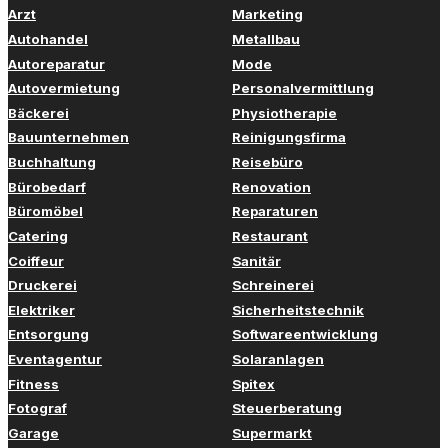
Arzt
Marketing
Autohandel
Metallbau
Autoreparatur
Mode
Autovermietung
Personalvermittlung
Bäckerei
Physiotherapie
Bauunternehmen
Reinigungsfirma
Buchhaltung
Reisebüro
Bürobedarf
Renovation
Büromöbel
Reparaturen
Catering
Restaurant
Coiffeur
Sanitär
Druckerei
Schreinerei
Elektriker
Sicherheitstechnik
Entsorgung
Softwareentwicklung
Eventagentur
Solaranlagen
Fitness
Spitex
Fotograf
Steuerberatung
Garage
Supermarkt