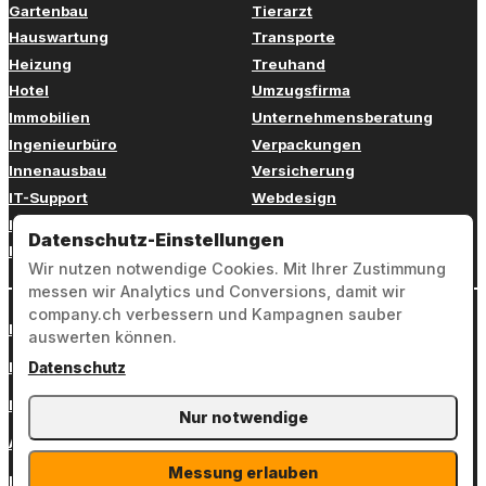
Gartenbau
Tierarzt
Hauswartung
Transporte
Heizung
Treuhand
Hotel
Umzugsfirma
Immobilien
Unternehmensberatung
Ingenieurbüro
Verpackungen
Innenausbau
Versicherung
IT-Support
Webdesign
Kinderbetreuung
Weiterbildung
Datenschutz-Einstellungen
Kosmetik
Zahnarzt
Wir nutzen notwendige Cookies. Mit Ihrer Zustimmung
messen wir Analytics und Conversions, damit wir
company.ch verbessern und Kampagnen sauber
Login
auswerten können.
Impressum
Datenschutz
Datenschutz
Nur notwendige
AGB
Messung erlauben
Kontakt