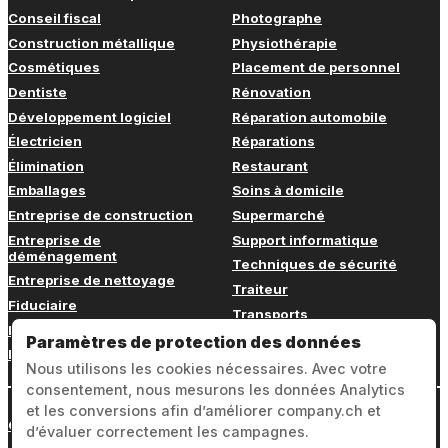
Conseil fiscal
Photographe
Construction métallique
Physiothérapie
Cosmétiques
Placement de personnel
Dentiste
Rénovation
Développement logiciel
Réparation automobile
Électricien
Réparations
Élimination
Restaurant
Emballages
Soins à domicile
Entreprise de construction
Supermarché
Entreprise de
Support informatique
déménagement
Techniques de sécurité
Entreprise de nettoyage
Traiteur
Fiduciaire
Transports
Fitness
Vétérinaire
Paramètres de protection des données
Formation continue
Nous utilisons les cookies nécessaires. Avec votre
consentement, nous mesurons les données Analytics
et les conversions afin d’améliorer company.ch et
Connexion
d’évaluer correctement les campagnes.