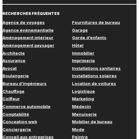
RECHERCHES FRÉQUENTES
Agence de voyages
Fournitures de bureau
Agence événementielle
Garage
Aménagement intérieur
Garde d’enfants
Aménagement paysager
Hôtel
Architecte
Immobilier
Assurance
Imprimerie
Avocat
Installations sanitaires
Boulangerie
Installations solaires
Bureau d’ingénieurs
Location de voitures
Chauffage
Logistique
Coiffeur
Marketing
Commerce automobile
Médecin
Comptabilité
Menuiserie
Conception web
Mobilier de bureau
Conciergerie
Mode
Conseil aux entreprises
Peintre