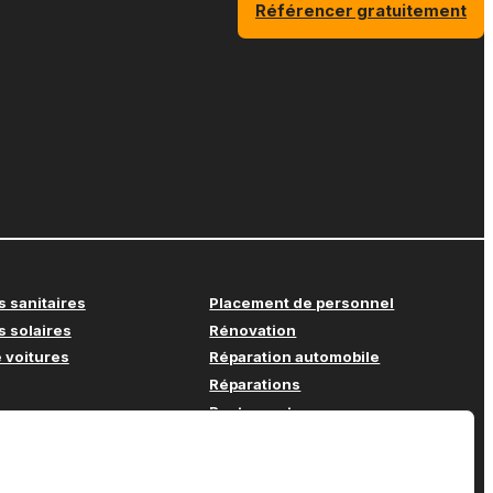
Référencer gratuitement
s sanitaires
Placement de personnel
s solaires
Rénovation
 voitures
Réparation automobile
Réparations
Restaurant
Soins à domicile
e
Supermarché
e bureau
Support informatique