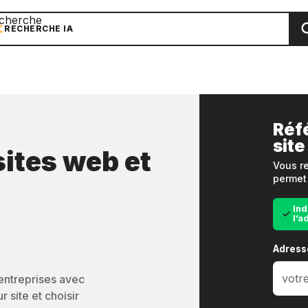
cherche
RECHERCHE IA
Réf
site
sites web et
Vous re
permet 
Ind
l’a
Adress
’entreprises avec
 site et choisir