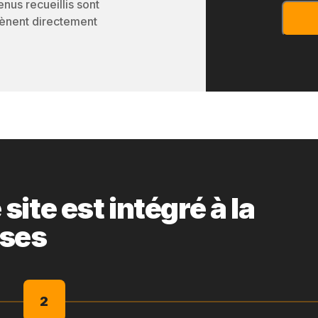
enus recueillis sont
 mènent directement
ite est intégré à la
ises
2