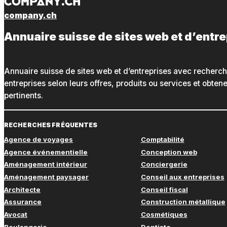
company.ch
Annuaire suisse de sites web et d’entr
Annuaire suisse de sites web et d’entreprises avec recherc
entreprises selon leurs offres, produits ou services et obte
pertinents.
RECHERCHES FRÉQUENTES
Agence de voyages
Comptabilité
Agence événementielle
Conception web
Aménagement intérieur
Conciergerie
Aménagement paysager
Conseil aux entreprises
Architecte
Conseil fiscal
Assurance
Construction métallique
Avocat
Cosmétiques
Boulangerie
Dentiste