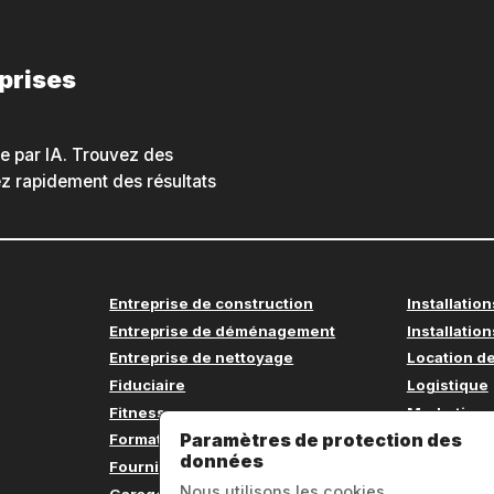
eprises
he par IA. Trouvez des
nez rapidement des résultats
Entreprise de construction
Installation
Entreprise de déménagement
Installation
Entreprise de nettoyage
Location de
Fiduciaire
Logistique
Fitness
Marketing
Paramètres de protection des
Formation continue
Médecin
données
Fournitures de bureau
Menuiseri
Nous utilisons les cookies
Garage
Mobilier d