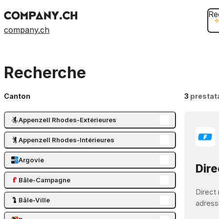
Re
company.ch
Recherche
Canton
3
prestat
Appenzell Rhodes-Extérieures
Appenzell Rhodes-Intérieures
Argovie
Dire
Bâle-Campagne
Direct 
Bâle-Ville
adressé