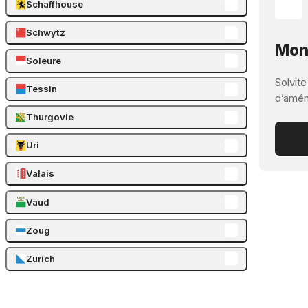
Schaffhouse
Schwytz
Mont
Soleure
Solvite
Tessin
d’aména
Thurgovie
Uri
Valais
Vaud
Zoug
Zurich