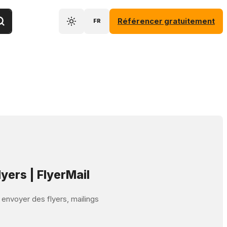
Référencer gratuitement
FR
lyers | FlyerMail
t envoyer des flyers, mailings