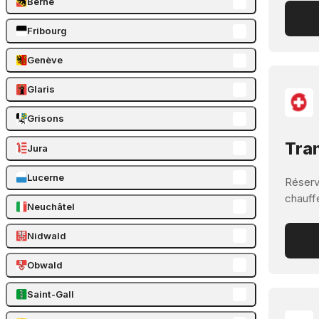
Berne
Fribourg
Genève
Glaris
Grisons
Tran
Jura
Lucerne
Réserve
chauff
Neuchâtel
Nidwald
Obwald
Saint-Gall