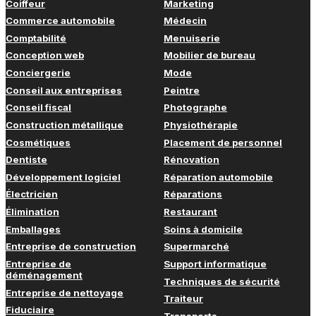
Coiffeur
Marketing
Commerce automobile
Médecin
Comptabilité
Menuiserie
Conception web
Mobilier de bureau
Conciergerie
Mode
Conseil aux entreprises
Peintre
Conseil fiscal
Photographe
Construction métallique
Physiothérapie
Cosmétiques
Placement de personnel
Dentiste
Rénovation
Développement logiciel
Réparation automobile
Électricien
Réparations
Élimination
Restaurant
Emballages
Soins à domicile
Entreprise de construction
Supermarché
Entreprise de
Support informatique
déménagement
Techniques de sécurité
Entreprise de nettoyage
Traiteur
Fiduciaire
Transports