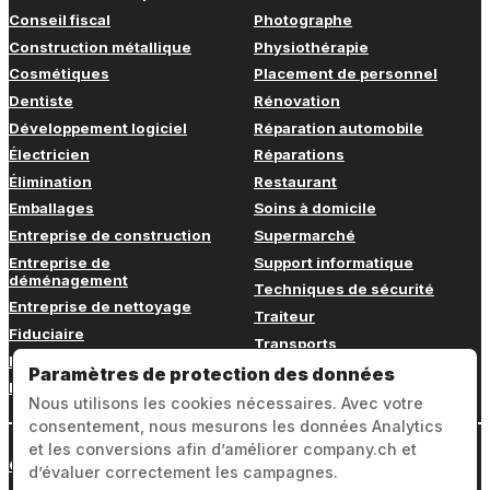
Conseil fiscal
Photographe
Construction métallique
Physiothérapie
Cosmétiques
Placement de personnel
Dentiste
Rénovation
Développement logiciel
Réparation automobile
Électricien
Réparations
Élimination
Restaurant
Emballages
Soins à domicile
Entreprise de construction
Supermarché
Entreprise de
Support informatique
déménagement
Techniques de sécurité
Entreprise de nettoyage
Traiteur
Fiduciaire
Transports
Fitness
Vétérinaire
Paramètres de protection des données
Formation continue
Nous utilisons les cookies nécessaires. Avec votre
consentement, nous mesurons les données Analytics
et les conversions afin d’améliorer company.ch et
Connexion
d’évaluer correctement les campagnes.