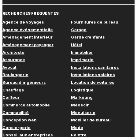
RECHERCHES FRÉQUENTES
Agence de voyages
Fournitures de bureau
Agence événementielle
Garage
Aménagement intérieur
Garde d’enfants
Aménagement paysager
Hôtel
Architecte
Immobilier
Assurance
Imprimerie
Avocat
Installations sanitaires
Boulangerie
Installations solaires
Bureau d’ingénieurs
Location de voitures
Chauffage
Logistique
Coiffeur
Marketing
Commerce automobile
Médecin
Comptabilité
Menuiserie
Conception web
Mobilier de bureau
Conciergerie
Mode
Conseil aux entreprises
Peintre