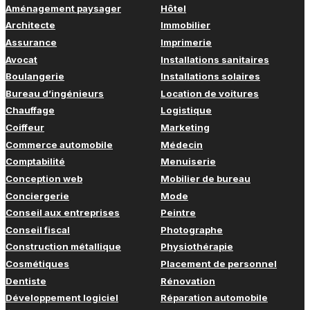
Aménagement paysager
Hôtel
Architecte
Immobilier
Assurance
Imprimerie
Avocat
Installations sanitaires
Boulangerie
Installations solaires
Bureau d’ingénieurs
Location de voitures
Chauffage
Logistique
Coiffeur
Marketing
Commerce automobile
Médecin
Comptabilité
Menuiserie
Conception web
Mobilier de bureau
Conciergerie
Mode
Conseil aux entreprises
Peintre
Conseil fiscal
Photographe
Construction métallique
Physiothérapie
Cosmétiques
Placement de personnel
Dentiste
Rénovation
Développement logiciel
Réparation automobile