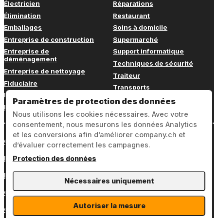
Électricien
Réparations
Élimination
Restaurant
Emballages
Soins à domicile
Entreprise de construction
Supermarché
Entreprise de
Support informatique
déménagement
Techniques de sécurité
Entreprise de nettoyage
Traiteur
Fiduciaire
Transports
Fitness
Vétérinaire
Paramètres de protection des données
Formation continue
Nous utilisons les cookies nécessaires. Avec votre
consentement, nous mesurons les données Analytics
et les conversions afin d’améliorer company.ch et
Connexion
d’évaluer correctement les campagnes.
Mentions légales
Protection des données
Protection des données
Nécessaires uniquement
CGV
Autoriser la mesure
Contact