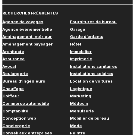
RECHERCHES FRÉQUENTES
Agence de voyages
Fournitures de bureau
Agence événementielle
Garage
Aménagement intérieur
Garde d’enfants
Aménagement paysager
Hôtel
Architecte
Immobilier
Assurance
Imprimerie
Avocat
Installations sanitaires
Boulangerie
Installations solaires
Bureau d’ingénieurs
Location de voitures
Chauffage
Logistique
Coiffeur
Marketing
Commerce automobile
Médecin
Comptabilité
Menuiserie
Conception web
Mobilier de bureau
Conciergerie
Mode
Conseil aux entreprises
Peintre