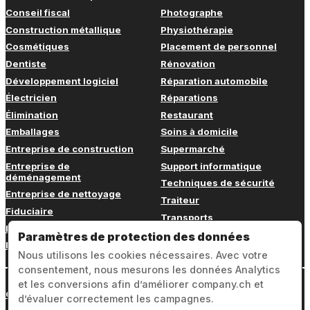
Conseil fiscal
Photographe
Construction métallique
Physiothérapie
Cosmétiques
Placement de personnel
Dentiste
Rénovation
Développement logiciel
Réparation automobile
Électricien
Réparations
Élimination
Restaurant
Emballages
Soins à domicile
Entreprise de construction
Supermarché
Entreprise de
Support informatique
déménagement
Techniques de sécurité
Entreprise de nettoyage
Traiteur
Fiduciaire
Transports
Fitness
Vétérinaire
Paramètres de protection des données
Formation continue
Nous utilisons les cookies nécessaires. Avec votre
consentement, nous mesurons les données Analytics
et les conversions afin d’améliorer company.ch et
Connexion
d’évaluer correctement les campagnes.