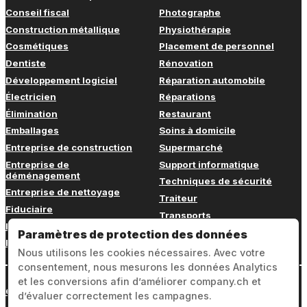
Conseil fiscal
Photographe
Construction métallique
Physiothérapie
Cosmétiques
Placement de personnel
Dentiste
Rénovation
Développement logiciel
Réparation automobile
Électricien
Réparations
Élimination
Restaurant
Emballages
Soins à domicile
Entreprise de construction
Supermarché
Entreprise de
Support informatique
déménagement
Techniques de sécurité
Entreprise de nettoyage
Traiteur
Fiduciaire
Transports
Fitness
Vétérinaire
Paramètres de protection des données
Formation continue
Nous utilisons les cookies nécessaires. Avec votre
consentement, nous mesurons les données Analytics
et les conversions afin d’améliorer company.ch et
Connexion
d’évaluer correctement les campagnes.