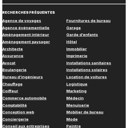
RECHERCHES FRÉQUENTES
Agence de voyages
Fournitures de bureau
Agence événementielle
Garage
Aménagement intérieur
Garde d’enfants
Aménagement paysager
Hôtel
Architecte
Immobilier
Assurance
Imprimerie
Avocat
Installations sanitaires
Boulangerie
Installations solaires
Bureau d’ingénieurs
Location de voitures
Chauffage
Logistique
Coiffeur
Marketing
Commerce automobile
Médecin
Comptabilité
Menuiserie
Conception web
Mobilier de bureau
Conciergerie
Mode
Conseil aux entreprises
Peintre