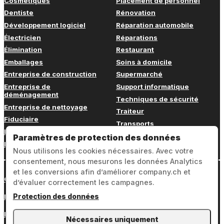
Cosmétiques
Placement de personnel
Dentiste
Rénovation
Développement logiciel
Réparation automobile
Électricien
Réparations
Élimination
Restaurant
Emballages
Soins à domicile
Entreprise de construction
Supermarché
Entreprise de
Support informatique
déménagement
Techniques de sécurité
Entreprise de nettoyage
Traiteur
Fiduciaire
Transports
Fitness
Vétérinaire
Paramètres de protection des données
Formation continue
Nous utilisons les cookies nécessaires. Avec votre
consentement, nous mesurons les données Analytics
et les conversions afin d’améliorer company.ch et
Connexion
d’évaluer correctement les campagnes.
Protection des données
Mentions légales
Protection des données
Nécessaires uniquement