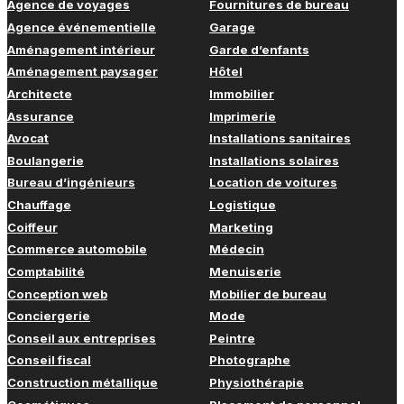
Agence de voyages
Fournitures de bureau
Agence événementielle
Garage
Aménagement intérieur
Garde d’enfants
Aménagement paysager
Hôtel
Architecte
Immobilier
Assurance
Imprimerie
Avocat
Installations sanitaires
Boulangerie
Installations solaires
Bureau d’ingénieurs
Location de voitures
Chauffage
Logistique
Coiffeur
Marketing
Commerce automobile
Médecin
Comptabilité
Menuiserie
Conception web
Mobilier de bureau
Conciergerie
Mode
Conseil aux entreprises
Peintre
Conseil fiscal
Photographe
Construction métallique
Physiothérapie