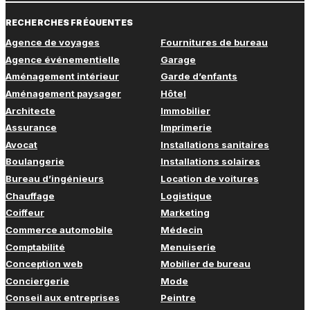
RECHERCHES FRÉQUENTES
Agence de voyages
Fournitures de bureau
Agence événementielle
Garage
Aménagement intérieur
Garde d’enfants
Aménagement paysager
Hôtel
Architecte
Immobilier
Assurance
Imprimerie
Avocat
Installations sanitaires
Boulangerie
Installations solaires
Bureau d’ingénieurs
Location de voitures
Chauffage
Logistique
Coiffeur
Marketing
Commerce automobile
Médecin
Comptabilité
Menuiserie
Conception web
Mobilier de bureau
Conciergerie
Mode
Conseil aux entreprises
Peintre