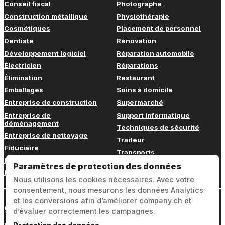
Conseil fiscal
Photographe
Construction métallique
Physiothérapie
Cosmétiques
Placement de personnel
Dentiste
Rénovation
Développement logiciel
Réparation automobile
Électricien
Réparations
Élimination
Restaurant
Emballages
Soins à domicile
Entreprise de construction
Supermarché
Entreprise de
Support informatique
déménagement
Techniques de sécurité
Entreprise de nettoyage
Traiteur
Fiduciaire
Transports
Fitness
Vétérinaire
Paramètres de protection des données
Formation continue
Nous utilisons les cookies nécessaires. Avec votre
consentement, nous mesurons les données Analytics
et les conversions afin d’améliorer company.ch et
Connexion
d’évaluer correctement les campagnes.