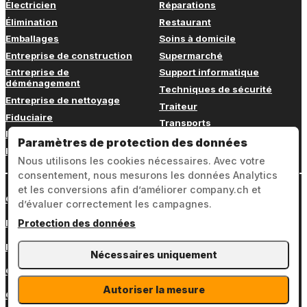
Électricien
Réparations
Élimination
Restaurant
Emballages
Soins à domicile
Entreprise de construction
Supermarché
Entreprise de
Support informatique
déménagement
Techniques de sécurité
Entreprise de nettoyage
Traiteur
Fiduciaire
Transports
Fitness
Vétérinaire
Paramètres de protection des données
Formation continue
Nous utilisons les cookies nécessaires. Avec votre
consentement, nous mesurons les données Analytics
et les conversions afin d’améliorer company.ch et
Connexion
d’évaluer correctement les campagnes.
Mentions légales
Protection des données
Protection des données
Nécessaires uniquement
CGV
Autoriser la mesure
Contact