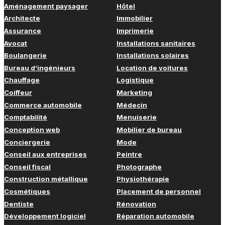
Aménagement paysager
Hôtel
Architecte
Immobilier
Assurance
Imprimerie
Avocat
Installations sanitaires
Boulangerie
Installations solaires
Bureau d’ingénieurs
Location de voitures
Chauffage
Logistique
Coiffeur
Marketing
Commerce automobile
Médecin
Comptabilité
Menuiserie
Conception web
Mobilier de bureau
Conciergerie
Mode
Conseil aux entreprises
Peintre
Conseil fiscal
Photographe
Construction métallique
Physiothérapie
Cosmétiques
Placement de personnel
Dentiste
Rénovation
Développement logiciel
Réparation automobile