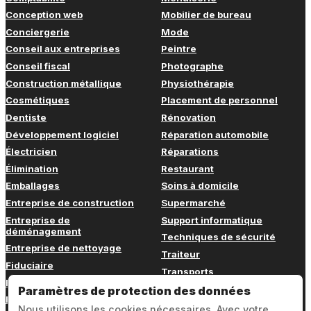
Conception web
Mobilier de bureau
Conciergerie
Mode
Conseil aux entreprises
Peintre
Conseil fiscal
Photographe
Construction métallique
Physiothérapie
Cosmétiques
Placement de personnel
Dentiste
Rénovation
Développement logiciel
Réparation automobile
Électricien
Réparations
Élimination
Restaurant
Emballages
Soins à domicile
Entreprise de construction
Supermarché
Entreprise de
Support informatique
déménagement
Techniques de sécurité
Entreprise de nettoyage
Traiteur
Fiduciaire
Transports
Fitness
Vétérinaire
Paramètres de protection des données
Formation continue
Nous utilisons les cookies nécessaires. Avec votre