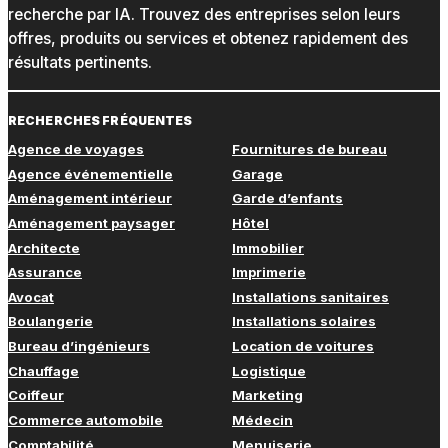
recherche par IA. Trouvez des entreprises selon leurs
offres, produits ou services et obtenez rapidement des
résultats pertinents.
RECHERCHES FRÉQUENTES
Agence de voyages
Fournitures de bureau
Agence événementielle
Garage
Aménagement intérieur
Garde d’enfants
Aménagement paysager
Hôtel
Architecte
Immobilier
Assurance
Imprimerie
Avocat
Installations sanitaires
Boulangerie
Installations solaires
Bureau d’ingénieurs
Location de voitures
Chauffage
Logistique
Coiffeur
Marketing
Commerce automobile
Médecin
Comptabilité
Menuiserie