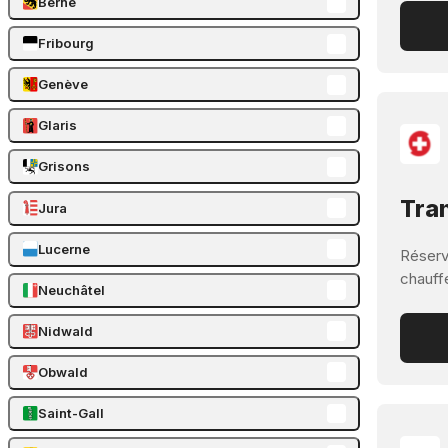
Berne
Fribourg
Genève
Glaris
Grisons
Tran
Jura
Lucerne
Réserve
chauff
Neuchâtel
Nidwald
Obwald
Saint-Gall