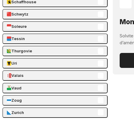
Schaffhouse
Schwytz
Mont
Soleure
Solvite
Tessin
d’aména
Thurgovie
Uri
Valais
Vaud
Zoug
Zurich