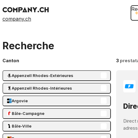
Re
company.ch
Recherche
Canton
3
prestat
Appenzell Rhodes-Extérieures
Appenzell Rhodes-Intérieures
Argovie
Dire
Bâle-Campagne
Direct 
Bâle-Ville
adressé