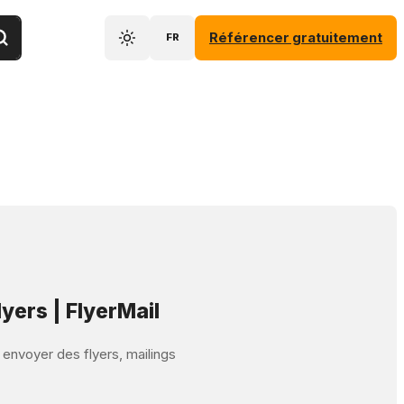
Référencer gratuitement
FR
lyers | FlyerMail
t envoyer des flyers, mailings