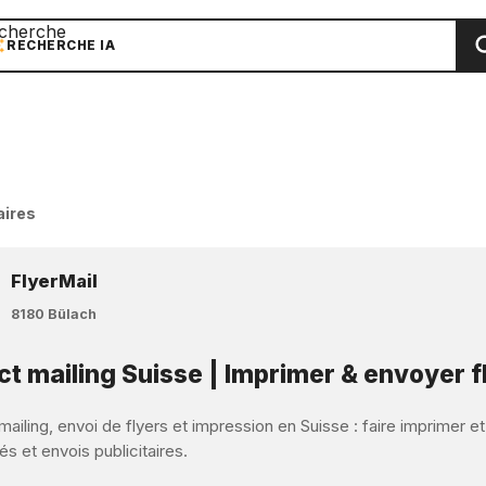
cherche
RECHERCHE IA
aires
FlyerMail
8180 Bülach
ct mailing Suisse | Imprimer & envoyer f
mailing, envoi de flyers et impression en Suisse : faire imprimer e
s et envois publicitaires.