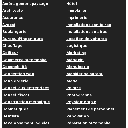
Aménagement paysager
Hôtel
Architecte
Immobilier
Assurance
Imprimerie
Avocat
Installations sanitaires
Boulangerie
Installations solaires
Bureau d’ingénieurs
Location de voitures
Chauffage
Logistique
Coiffeur
Marketing
Commerce automobile
Médecin
Comptabilité
Menuiserie
Conception web
Mobilier de bureau
Conciergerie
Mode
Conseil aux entreprises
Peintre
Conseil fiscal
Photographe
Construction métallique
Physiothérapie
Cosmétiques
Placement de personnel
Dentiste
Rénovation
Développement logiciel
Réparation automobile