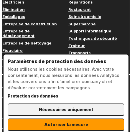
Électricien
Réparations
Élimination
Restaurant
Emballages
Soins à domicile
Entreprise de construction
Supermarché
Entreprise de
Support informatique
déménagement
Techniques de sécurité
Entreprise de nettoyage
Traiteur
Fiduciaire
Transports
Fitness
Vétérinaire
Paramètres de protection des données
Formation continue
Nous utilisons les cookies nécessaires. Avec votre
consentement, nous mesurons les données Analytics
et les conversions afin d’améliorer company.ch et
Connexion
d’évaluer correctement les campagnes.
Mentions légales
Protection des données
Protection des données
Nécessaires uniquement
CGV
Autoriser la mesure
Contact