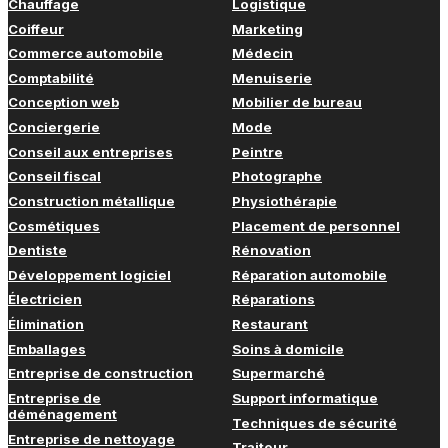
Chauffage
Logistique
Coiffeur
Marketing
Commerce automobile
Médecin
Comptabilité
Menuiserie
Conception web
Mobilier de bureau
Conciergerie
Mode
Conseil aux entreprises
Peintre
Conseil fiscal
Photographe
Construction métallique
Physiothérapie
Cosmétiques
Placement de personnel
Dentiste
Rénovation
Développement logiciel
Réparation automobile
Électricien
Réparations
Élimination
Restaurant
Emballages
Soins à domicile
Entreprise de construction
Supermarché
Entreprise de
Support informatique
déménagement
Techniques de sécurité
Entreprise de nettoyage
Traiteur