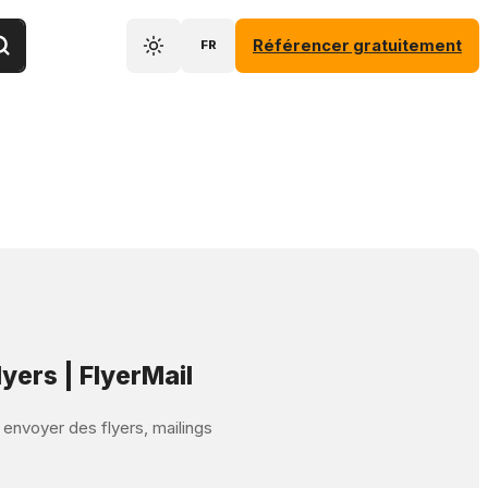
Référencer gratuitement
FR
lyers | FlyerMail
t envoyer des flyers, mailings