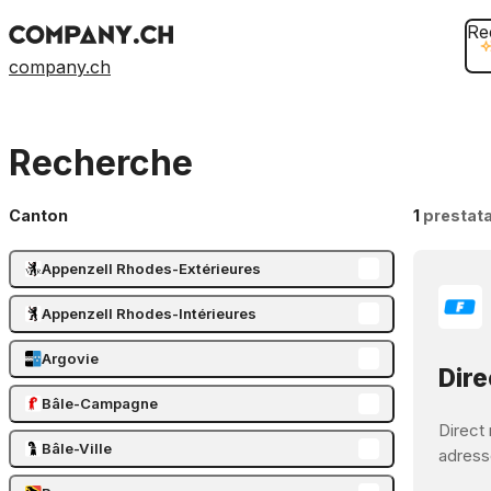
Re
company.ch
Recherche
Canton
1
prestata
Appenzell Rhodes-Extérieures
Appenzell Rhodes-Intérieures
Argovie
Dire
Bâle-Campagne
Direct 
Bâle-Ville
adressé