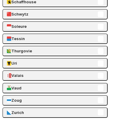
Schaffhouse
Schwytz
Soleure
Tessin
Thurgovie
Uri
Valais
Vaud
Zoug
Zurich