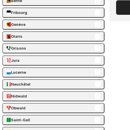
Berne
Fribourg
Genève
Glaris
Grisons
Jura
Lucerne
Neuchâtel
Nidwald
Obwald
Saint-Gall