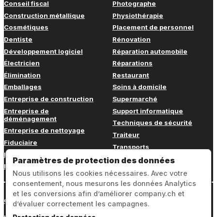
Conseil fiscal
Photographe
Construction métallique
Physiothérapie
Cosmétiques
Placement de personnel
Dentiste
Rénovation
Développement logiciel
Réparation automobile
Électricien
Réparations
Élimination
Restaurant
Emballages
Soins à domicile
Entreprise de construction
Supermarché
Entreprise de
Support informatique
déménagement
Techniques de sécurité
Entreprise de nettoyage
Traiteur
Fiduciaire
Transports
Fitness
Vétérinaire
Paramètres de protection des données
Formation continue
Nous utilisons les cookies nécessaires. Avec votre
consentement, nous mesurons les données Analytics
et les conversions afin d’améliorer company.ch et
Connexion
d’évaluer correctement les campagnes.