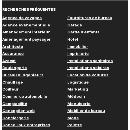
RECHERCHES FRÉQUENTES
Agence de voyages
Fournitures de bureau
Agence événementielle
Garage
Aménagement intérieur
Garde d’enfants
Aménagement paysager
Hôtel
Architecte
Immobilier
Assurance
Imprimerie
Avocat
Installations sanitaires
Boulangerie
Installations solaires
Bureau d’ingénieurs
Location de voitures
Chauffage
Logistique
Coiffeur
Marketing
Commerce automobile
Médecin
Comptabilité
Menuiserie
Conception web
Mobilier de bureau
Conciergerie
Mode
Conseil aux entreprises
Peintre