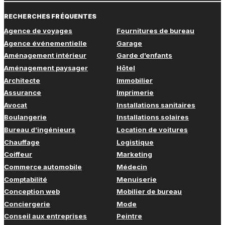
RECHERCHES FRÉQUENTES
Agence de voyages
Fournitures de bureau
Agence événementielle
Garage
Aménagement intérieur
Garde d’enfants
Aménagement paysager
Hôtel
Architecte
Immobilier
Assurance
Imprimerie
Avocat
Installations sanitaires
Boulangerie
Installations solaires
Bureau d’ingénieurs
Location de voitures
Chauffage
Logistique
Coiffeur
Marketing
Commerce automobile
Médecin
Comptabilité
Menuiserie
Conception web
Mobilier de bureau
Conciergerie
Mode
Conseil aux entreprises
Peintre