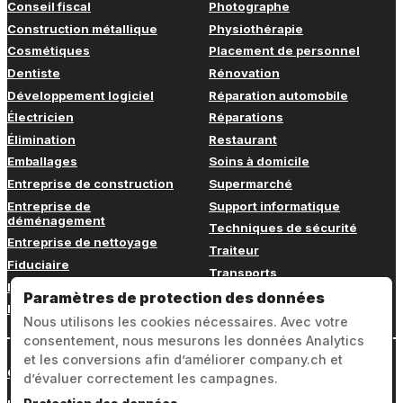
Conseil fiscal
Photographe
Construction métallique
Physiothérapie
Cosmétiques
Placement de personnel
Dentiste
Rénovation
Développement logiciel
Réparation automobile
Électricien
Réparations
Élimination
Restaurant
Emballages
Soins à domicile
Entreprise de construction
Supermarché
Entreprise de
Support informatique
déménagement
Techniques de sécurité
Entreprise de nettoyage
Traiteur
Fiduciaire
Transports
Fitness
Vétérinaire
Paramètres de protection des données
Formation continue
Nous utilisons les cookies nécessaires. Avec votre
consentement, nous mesurons les données Analytics
et les conversions afin d’améliorer company.ch et
Connexion
d’évaluer correctement les campagnes.