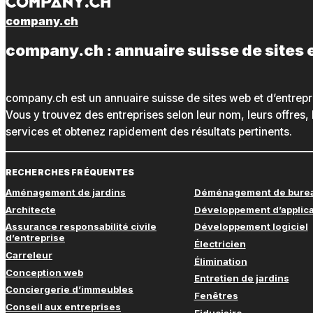
company.ch
company.ch : annuaire suisse de sites 
company.ch est un annuaire suisse de sites web et d’entrepr
Vous y trouvez des entreprises selon leur nom, leurs offres, 
services et obtenez rapidement des résultats pertinents.
RECHERCHES FRÉQUENTES
Aménagement de jardins
Déménagement de bure
Architecte
Développement d’applica
Assurance responsabilité civile
Développement logiciel
d’entreprise
Électricien
Carreleur
Élimination
Conception web
Entretien de jardins
Conciergerie d’immeubles
Fenêtres
Conseil aux entreprises
Fiduciaire