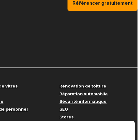
Référencer gratuitement
e vitres
Rénovation de toiture
Réparation automobile
he
Sécurité informatique
de personnel
SEO
Stores
haleur
Support informatique
sols
Systèmes d’alarme
 vidéo
Systèmes ERP