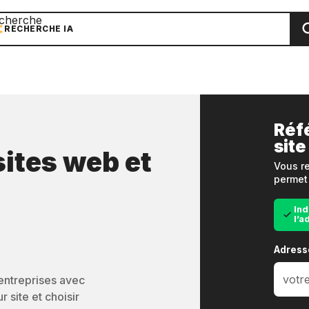
cherche
RECHERCHE IA
Réf
site
sites web et
Vous re
permet 
Ind
l’a
Adress
’entreprises avec
 site et choisir