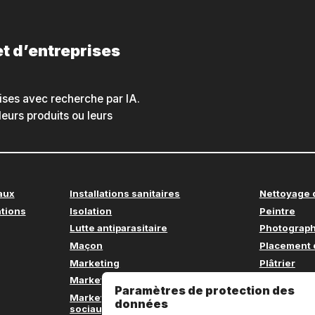
et d’entreprises
ises avec recherche par IA.
leurs produits ou leurs
aux
Installations sanitaires
Nettoyage d
tions
Isolation
Peintre
Lutte antiparasitaire
Photograp
Maçon
Placement 
Marketing
Plâtrier
Marketing en ligne
Pompes à c
Paramètres de protection des
Marketing sur les réseaux
Poseur de 
données
sociaux
Production