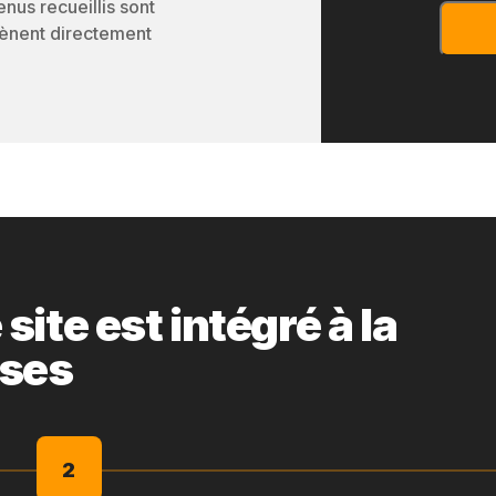
enus recueillis sont
 mènent directement
ite est intégré à la
ises
2