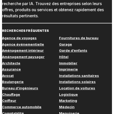
recherche par IA. Trouvez des entreprises selon leurs
offres, produits ou services et obtenez rapidement des
résultats pertinents.
RECHERCHES FRÉQUENTES
Agence de voyages
Fournitures de bureau
Agence événementielle
Garage
Aménagement intérieur
Garde d’enfants
Aménagement paysager
Hôtel
Architecte
Immobilier
Assurance
Imprimerie
Avocat
Installations sanitaires
Boulangerie
Installations solaires
Bureau d’ingénieurs
Location de voitures
Chauffage
Logistique
Coiffeur
Marketing
Commerce automobile
Médecin
Comptabilité
Menuiserie