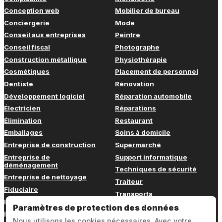
Conception web
Mobilier de bureau
Conciergerie
Mode
Conseil aux entreprises
Peintre
Conseil fiscal
Photographe
Construction métallique
Physiothérapie
Cosmétiques
Placement de personnel
Dentiste
Rénovation
Développement logiciel
Réparation automobile
Électricien
Réparations
Élimination
Restaurant
Emballages
Soins à domicile
Entreprise de construction
Supermarché
Entreprise de
Support informatique
déménagement
Techniques de sécurité
Entreprise de nettoyage
Traiteur
Fiduciaire
Transports
Fitness
Vétérinaire
Paramètres de protection des données
Formation continue
Nous utilisons les cookies nécessaires. Avec votre