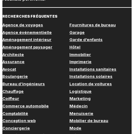
RECHERCHES FRÉQUENTES
Agence de voyages
Fournitures de bureau
Agence événementielle
Garage
Aménagement intérieur
Garde d’enfants
Aménagement paysager
Hôtel
Architecte
Immobilier
Assurance
Imprimerie
Avocat
Installations sanitaires
Boulangerie
Installations solaires
Bureau d’ingénieurs
Location de voitures
Chauffage
Logistique
Coiffeur
Marketing
Commerce automobile
Médecin
Comptabilité
Menuiserie
Conception web
Mobilier de bureau
Conciergerie
Mode