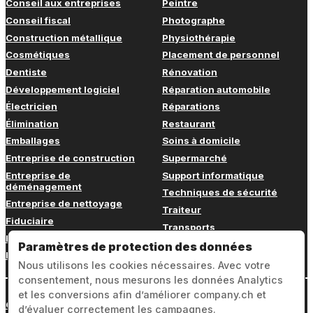
Conseil aux entreprises
Peintre
Conseil fiscal
Photographe
Construction métallique
Physiothérapie
Cosmétiques
Placement de personnel
Dentiste
Rénovation
Développement logiciel
Réparation automobile
Électricien
Réparations
Élimination
Restaurant
Emballages
Soins à domicile
Entreprise de construction
Supermarché
Entreprise de
Support informatique
déménagement
Techniques de sécurité
Entreprise de nettoyage
Traiteur
Fiduciaire
Transports
Fitness
Vétérinaire
Paramètres de protection des données
Formation continue
Nous utilisons les cookies nécessaires. Avec votre
consentement, nous mesurons les données Analytics
et les conversions afin d’améliorer company.ch et
Connexion
d’évaluer correctement les campagnes.