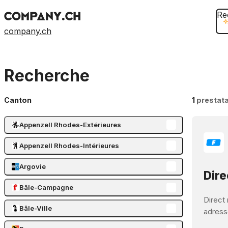
Re
company.ch
Recherche
Canton
1
prestata
Appenzell Rhodes-Extérieures
Appenzell Rhodes-Intérieures
Argovie
Dire
Bâle-Campagne
Direct 
Bâle-Ville
adressé