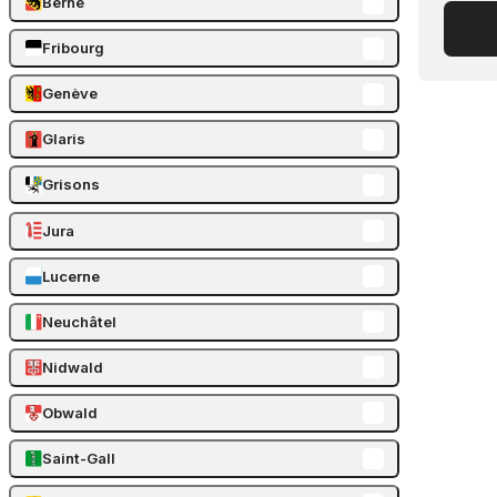
Berne
Fribourg
Genève
Glaris
Grisons
Jura
Lucerne
Neuchâtel
Nidwald
Obwald
Saint-Gall