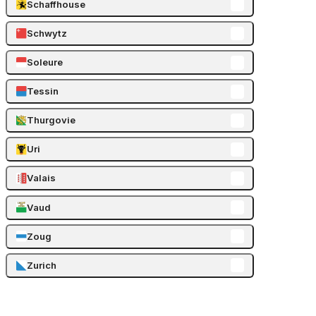
Schaffhouse
Schwytz
Soleure
Tessin
Thurgovie
Uri
Valais
Vaud
Zoug
Zurich