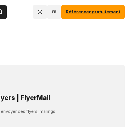
Référencer gratuitement
FR
lyers | FlyerMail
t envoyer des flyers, mailings