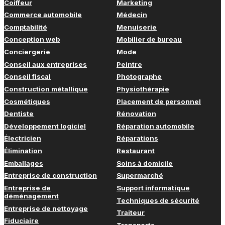
Coiffeur
Marketing
Commerce automobile
Médecin
Comptabilité
Menuiserie
Conception web
Mobilier de bureau
Conciergerie
Mode
Conseil aux entreprises
Peintre
Conseil fiscal
Photographe
Construction métallique
Physiothérapie
Cosmétiques
Placement de personnel
Dentiste
Rénovation
Développement logiciel
Réparation automobile
Électricien
Réparations
Élimination
Restaurant
Emballages
Soins à domicile
Entreprise de construction
Supermarché
Entreprise de
Support informatique
déménagement
Techniques de sécurité
Entreprise de nettoyage
Traiteur
Fiduciaire
Transports