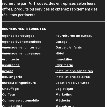
recherche par IA. Trouvez des entreprises selon leurs
offres, produits ou services et obtenez rapidement des
résultats pertinents.
RECHERCHES FRÉQUENTES
Agence de voyages
Fournitures de bureau
Agence événementielle
Garage
Aménagement intérieur
Garde d’enfants
Aménagement paysager
Hôtel
Architecte
Immobilier
Assurance
Imprimerie
Avocat
Installations sanitaires
Boulangerie
Installations solaires
Bureau d’ingénieurs
Location de voitures
Chauffage
Logistique
Coiffeur
Marketing
Commerce automobile
Médecin
Comptabilité
Menuiserie