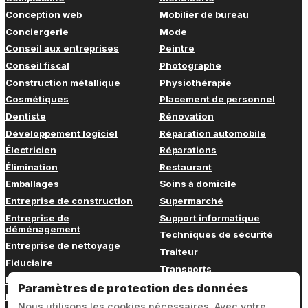
Conception web
Mobilier de bureau
Conciergerie
Mode
Conseil aux entreprises
Peintre
Conseil fiscal
Photographe
Construction métallique
Physiothérapie
Cosmétiques
Placement de personnel
Dentiste
Rénovation
Développement logiciel
Réparation automobile
Électricien
Réparations
Élimination
Restaurant
Emballages
Soins à domicile
Entreprise de construction
Supermarché
Entreprise de
Support informatique
déménagement
Techniques de sécurité
Entreprise de nettoyage
Traiteur
Fiduciaire
Transports
Fitness
Vétérinaire
Paramètres de protection des données
Formation continue
Nous utilisons les cookies nécessaires. Avec votre