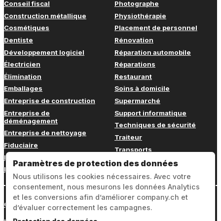
Conseil fiscal
Photographe
Construction métallique
Physiothérapie
Cosmétiques
Placement de personnel
Dentiste
Rénovation
Développement logiciel
Réparation automobile
Électricien
Réparations
Élimination
Restaurant
Emballages
Soins à domicile
Entreprise de construction
Supermarché
Entreprise de
Support informatique
déménagement
Techniques de sécurité
Entreprise de nettoyage
Traiteur
Fiduciaire
Transports
Fitness
Vétérinaire
Paramètres de protection des données
Formation continue
Nous utilisons les cookies nécessaires. Avec votre
consentement, nous mesurons les données Analytics
et les conversions afin d’améliorer company.ch et
Connexion
d’évaluer correctement les campagnes.