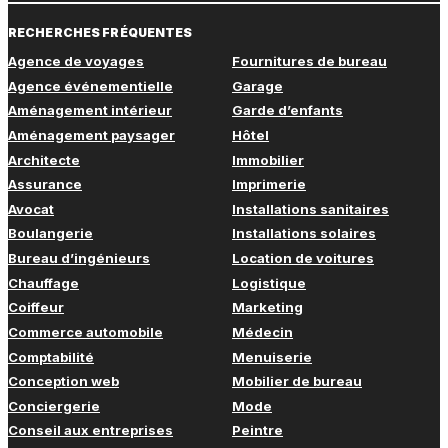
RECHERCHES FRÉQUENTES
Agence de voyages
Fournitures de bureau
Agence événementielle
Garage
Aménagement intérieur
Garde d’enfants
Aménagement paysager
Hôtel
Architecte
Immobilier
Assurance
Imprimerie
Avocat
Installations sanitaires
Boulangerie
Installations solaires
Bureau d’ingénieurs
Location de voitures
Chauffage
Logistique
Coiffeur
Marketing
Commerce automobile
Médecin
Comptabilité
Menuiserie
Conception web
Mobilier de bureau
Conciergerie
Mode
Conseil aux entreprises
Peintre