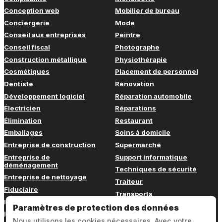
Conception web
Mobilier de bureau
Conciergerie
Mode
Conseil aux entreprises
Peintre
Conseil fiscal
Photographe
Construction métallique
Physiothérapie
Cosmétiques
Placement de personnel
Dentiste
Rénovation
Développement logiciel
Réparation automobile
Électricien
Réparations
Élimination
Restaurant
Emballages
Soins à domicile
Entreprise de construction
Supermarché
Entreprise de
Support informatique
déménagement
Techniques de sécurité
Entreprise de nettoyage
Traiteur
Fiduciaire
Transports
Fitness
Vétérinaire
Paramètres de protection des données
Formation continue
Nous utilisons les cookies nécessaires. Avec votre