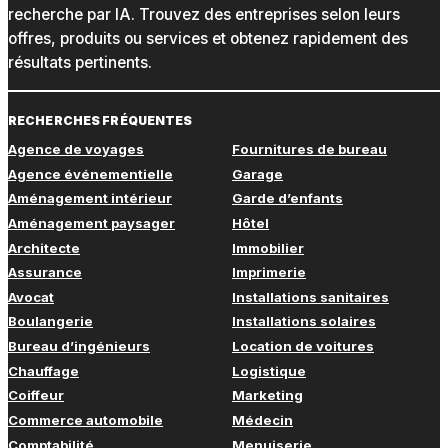
recherche par IA. Trouvez des entreprises selon leurs
offres, produits ou services et obtenez rapidement des
résultats pertinents.
RECHERCHES FRÉQUENTES
Agence de voyages
Fournitures de bureau
Agence événementielle
Garage
Aménagement intérieur
Garde d’enfants
Aménagement paysager
Hôtel
Architecte
Immobilier
Assurance
Imprimerie
Avocat
Installations sanitaires
Boulangerie
Installations solaires
Bureau d’ingénieurs
Location de voitures
Chauffage
Logistique
Coiffeur
Marketing
Commerce automobile
Médecin
Comptabilité
Menuiserie