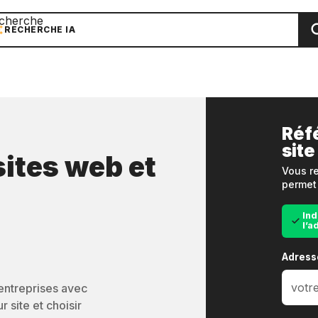
cherche
RECHERCHE IA
Réf
site
sites web et
Vous re
permet 
Ind
l’a
Adress
’entreprises avec
 site et choisir