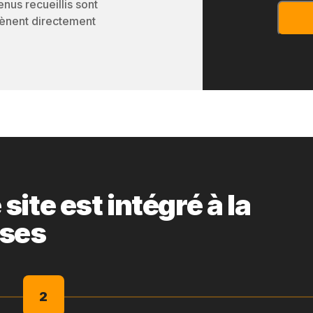
enus recueillis sont
 mènent directement
ite est intégré à la
ises
2