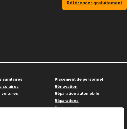
Référencer gratuitement
s sanitaires
Placement de personnel
s solaires
Rénovation
 voitures
Réparation automobile
Réparations
Restaurant
Soins à domicile
e
Supermarché
e bureau
Support informatique