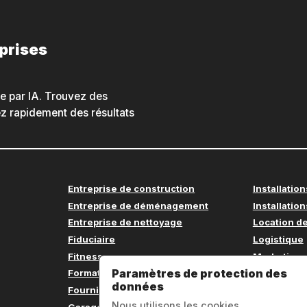
eprises
he par IA. Trouvez des
nez rapidement des résultats
Entreprise de construction
Installation
Entreprise de déménagement
Installation
Entreprise de nettoyage
Location de
Fiduciaire
Logistique
Fitness
Marketing
Paramètres de protection des
Formation continue
Médecin
données
Fournitures de bureau
Menuiseri
Nous utilisons les cookies
Garage
Mobilier d