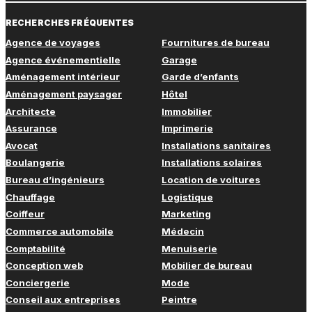
RECHERCHES FRÉQUENTES
Agence de voyages
Fournitures de bureau
Agence événementielle
Garage
Aménagement intérieur
Garde d’enfants
Aménagement paysager
Hôtel
Architecte
Immobilier
Assurance
Imprimerie
Avocat
Installations sanitaires
Boulangerie
Installations solaires
Bureau d’ingénieurs
Location de voitures
Chauffage
Logistique
Coiffeur
Marketing
Commerce automobile
Médecin
Comptabilité
Menuiserie
Conception web
Mobilier de bureau
Conciergerie
Mode
Conseil aux entreprises
Peintre