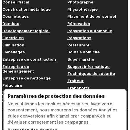
Conseil fiscal
Photographe
Construction métallique
Physiothérapie
Cosmétiques
Placement de personnel
Dentiste
Rénovation
Développement logiciel
Réparation automobile
Électricien
Réparations
Élimination
Restaurant
Emballages
Soins à domicile
Entreprise de construction
Supermarché
Entreprise de
Support informatique
déménagement
Techniques de sécurité
Entreprise de nettoyage
Traiteur
Fiduciaire
Transports
Fitness
Vétérinaire
Paramètres de protection des données
Formation continue
Nous utilisons les cookies nécessaires. Avec votre
consentement, nous mesurons les données Analytics
et les conversions afin d’améliorer company.ch et
Connexion
d’évaluer correctement les campagnes.