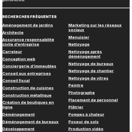
RECHERCHES FRÉQUENTES
Aménagement de jardins
Marketing sur les réseaux
sociaux
Architecte
Menuisier
Assurance responsabilité
civile d’entreprise
Nettoyage
Carreleur
Nettoyage après
déménagement
Conception web
Nettoyage de bureaux
Conciergerie d’immeubles
Nettoyage de chantier
Conseil aux entreprises
Nettoyage de vitres
Conseil fiscal
Peintre
Construction de cuisines
Photographe
Construction métallique
Placement de personnel
Création de boutiques en
ligne
Plâtrier
Déménagement
Pompes à chaleur
Déménagement de bureaux
Poseur de sols
Développement
Production vidéo