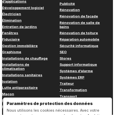
d’applications
Publicité
Développement logiciel
Rénovation
Électricien
Rénovation de façade
Élimination
Rénovation de salle de
Entretien de jardins
bains
Fenêtres
Rénovation de toiture
Fiduciaire
Réparation automobile
Gestion immobilière
Sécurité informatique
Graphisme
SEO
Installations de chauffage
Stores
Installations de
Support informatique
climatisation
Systèmes d’alarme
Installations sanitaires
Systèmes ERP
Isolation
Traiteur
Lutte antiparasitaire
Transformation
Maçon
Transport
Marketing
Transport de meubles
Paramètres de protection des données
Marketing en ligne
Nous utilisons les cookies nécessaires. Avec votre