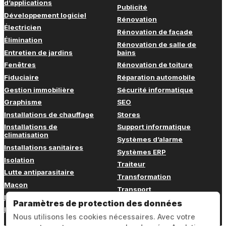
d’applications
Publicité
Développement logiciel
Rénovation
Électricien
Rénovation de façade
Élimination
Rénovation de salle de
Entretien de jardins
bains
Fenêtres
Rénovation de toiture
Fiduciaire
Réparation automobile
Gestion immobilière
Sécurité informatique
Graphisme
SEO
Installations de chauffage
Stores
Installations de
Support informatique
climatisation
Systèmes d’alarme
Installations sanitaires
Systèmes ERP
Isolation
Traiteur
Lutte antiparasitaire
Transformation
Maçon
Transport
Marketing
Transport de meubles
Paramètres de protection des données
Marketing en ligne
Nous utilisons les cookies nécessaires. Avec votre