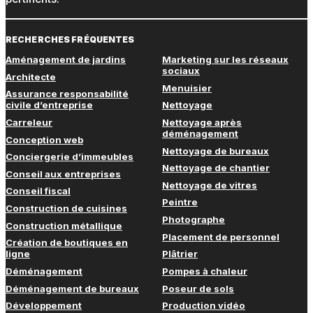
RECHERCHES FRÉQUENTES
Aménagement de jardins
Marketing sur les réseaux
sociaux
Architecte
Menuisier
Assurance responsabilité
civile d’entreprise
Nettoyage
Carreleur
Nettoyage après
déménagement
Conception web
Nettoyage de bureaux
Conciergerie d’immeubles
Nettoyage de chantier
Conseil aux entreprises
Nettoyage de vitres
Conseil fiscal
Peintre
Construction de cuisines
Photographe
Construction métallique
Placement de personnel
Création de boutiques en
ligne
Plâtrier
Déménagement
Pompes à chaleur
Déménagement de bureaux
Poseur de sols
Développement
Production vidéo