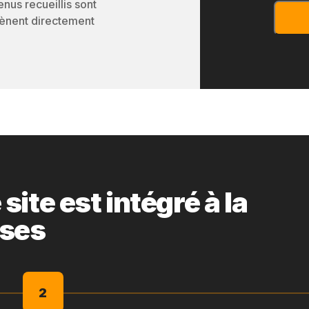
enus recueillis sont
 mènent directement
ite est intégré à la
ises
2