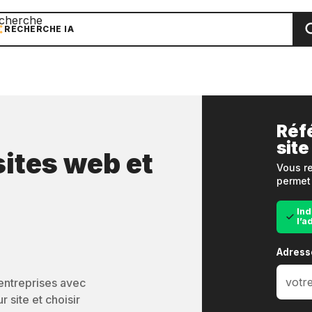
cherche
RECHERCHE IA
Réf
site
sites web et
Vous re
permet 
Ind
l’a
Adress
’entreprises avec
 site et choisir