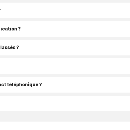
?
ication ?
classés ?
ct téléphonique ?