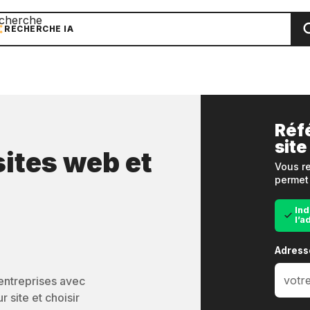
cherche
RECHERCHE IA
Réf
site
sites web et
Vous re
permet 
Ind
l’a
Adress
’entreprises avec
 site et choisir