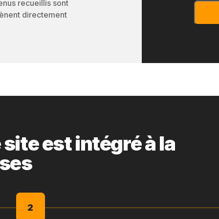
enus recueillis sont
 mènent directement
ite est intégré à la
ises
2