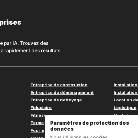
eprises
he par IA. Trouvez des
nez rapidement des résultats
Entreprise de construction
Installation
Entreprise de déménagement
Installation
Entreprise de nettoyage
Location de
Fiduciaire
Logistique
Fitness
Marketing
Paramètres de protection des
Formation continue
Médecin
données
Fournitures de bureau
Menuiseri
Nous utilisons les cookies
Garage
Mobilier d