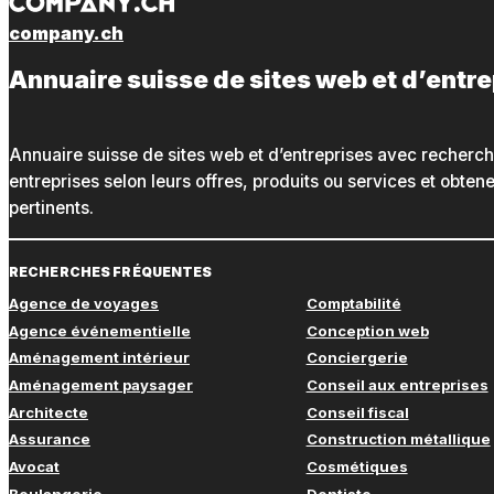
company.ch
Annuaire suisse de sites web et d’entr
Annuaire suisse de sites web et d’entreprises avec recherc
entreprises selon leurs offres, produits ou services et obte
pertinents.
RECHERCHES FRÉQUENTES
Agence de voyages
Comptabilité
Agence événementielle
Conception web
Aménagement intérieur
Conciergerie
Aménagement paysager
Conseil aux entreprises
Architecte
Conseil fiscal
Assurance
Construction métallique
Avocat
Cosmétiques
Boulangerie
Dentiste