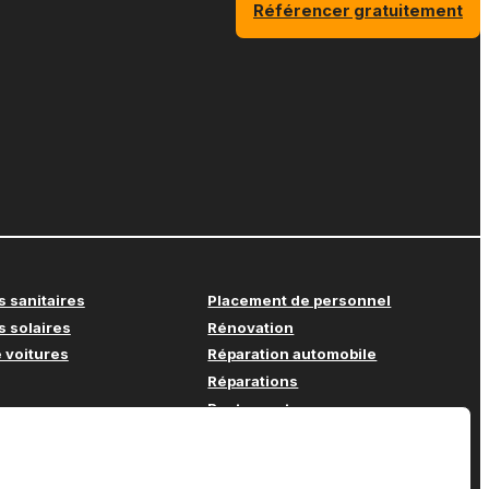
Référencer gratuitement
s sanitaires
Placement de personnel
s solaires
Rénovation
 voitures
Réparation automobile
Réparations
Restaurant
Soins à domicile
e
Supermarché
e bureau
Support informatique