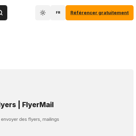
Référencer gratuitement
FR
lyers | FlyerMail
t envoyer des flyers, mailings