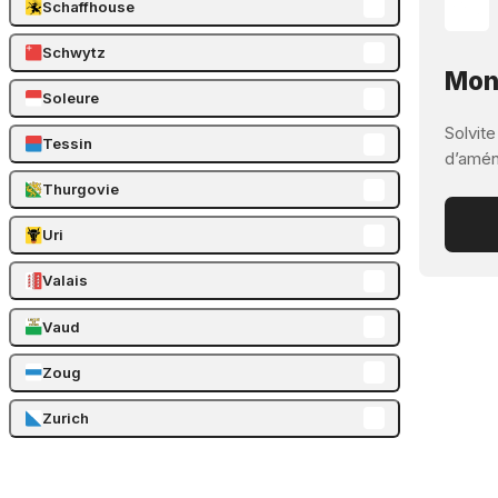
Schaffhouse
Schwytz
Mont
Soleure
Solvite
Tessin
d’aména
Thurgovie
Uri
Valais
Vaud
Zoug
Zurich