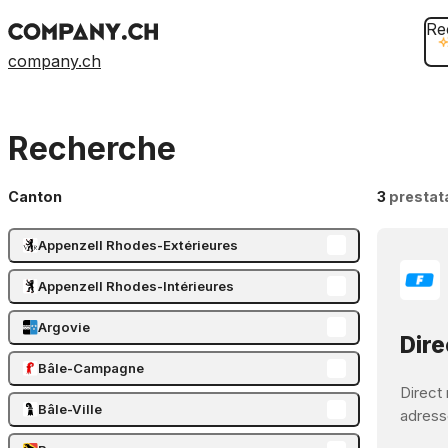
Re
company.ch
Recherche
Canton
3
prestat
Appenzell Rhodes-Extérieures
Appenzell Rhodes-Intérieures
Argovie
Dire
Bâle-Campagne
Direct 
Bâle-Ville
adressé