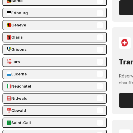
Berne
Fribourg
Genève
Glaris
Grisons
Tran
Jura
Lucerne
Réserve
chauff
Neuchâtel
Nidwald
Obwald
Saint-Gall