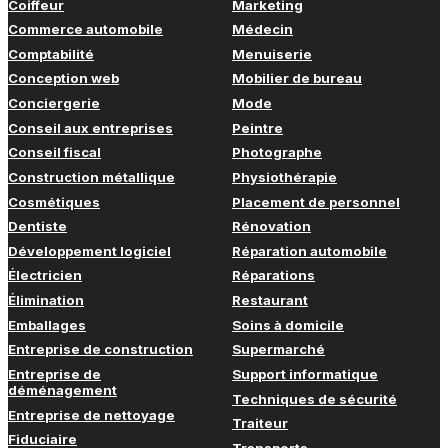
Coiffeur
Marketing
Commerce automobile
Médecin
Comptabilité
Menuiserie
Conception web
Mobilier de bureau
Conciergerie
Mode
Conseil aux entreprises
Peintre
Conseil fiscal
Photographe
Construction métallique
Physiothérapie
Cosmétiques
Placement de personnel
Dentiste
Rénovation
Développement logiciel
Réparation automobile
Électricien
Réparations
Élimination
Restaurant
Emballages
Soins à domicile
Entreprise de construction
Supermarché
Entreprise de
Support informatique
déménagement
Techniques de sécurité
Entreprise de nettoyage
Traiteur
Fiduciaire
Transports