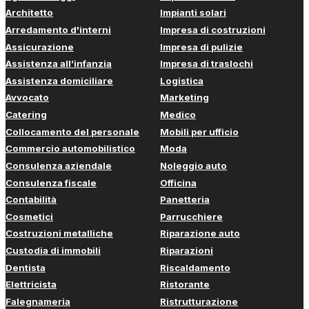
Architetto
Impianti solari
Arredamento d'interni
Impresa di costruzioni
Assicurazione
Impresa di pulizie
Assistenza all’infanzia
Impresa di traslochi
Assistenza domiciliare
Logistica
Avvocato
Marketing
Catering
Medico
Collocamento del personale
Mobili per ufficio
Commercio automobilistico
Moda
Consulenza aziendale
Noleggio auto
Consulenza fiscale
Officina
Contabilità
Panetteria
Cosmetici
Parrucchiere
Costruzioni metalliche
Riparazione auto
Custodia di immobili
Riparazioni
Dentista
Riscaldamento
Elettricista
Ristorante
Falegnameria
Ristrutturazione