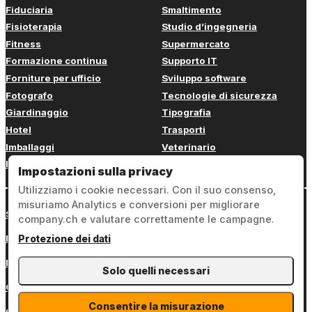
Fiduciaria
Smaltimento
Fisioterapia
Studio d’ingegneria
Fitness
Supermercato
Formazione continua
Supporto IT
Forniture per ufficio
Sviluppo software
Fotografo
Tecnologie di sicurezza
Giardinaggio
Tipografia
Hotel
Trasporti
Imballaggi
Veterinario
Imbianchino
Web design
Impostazioni sulla privacy
Utilizziamo i cookie necessari. Con il suo consenso,
misuriamo Analytics e conversioni per migliorare
Sign in
company.ch e valutare correttamente le campagne.
Note legali
Protezione dei dati
Protezione dei dati
Solo quelli necessari
Condizioni generali
Consentire la misurazione
Contatto