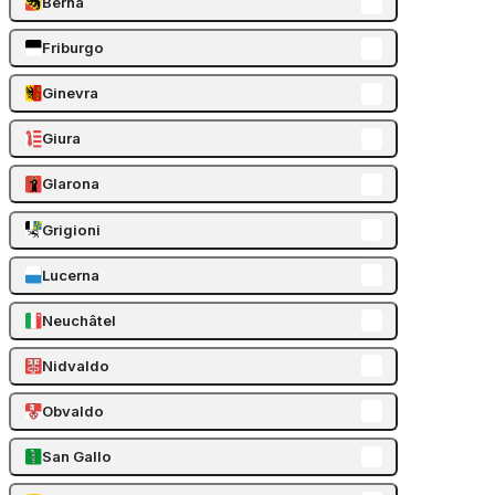
Berna
Friburgo
Ginevra
Giura
Glarona
Grigioni
Lucerna
Neuchâtel
Nidvaldo
Obvaldo
San Gallo