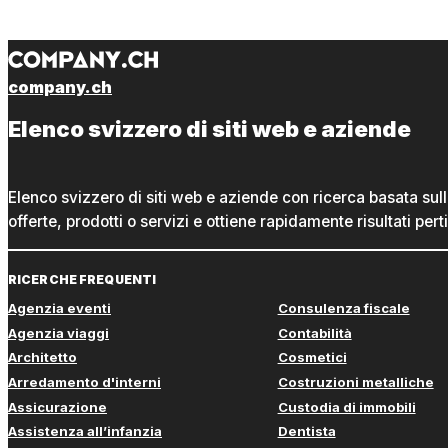
company.ch
Elenco svizzero di siti web e aziende
Elenco svizzero di siti web e aziende con ricerca basata sul
offerte, prodotti o servizi e ottiene rapidamente risultati perti
RICERCHE FREQUENTI
Agenzia eventi
Consulenza fiscale
Agenzia viaggi
Contabilità
Architetto
Cosmetici
Arredamento d'interni
Costruzioni metalliche
Assicurazione
Custodia di immobili
Assistenza all’infanzia
Dentista