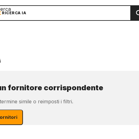
cerca
RICERCA IA
i
n fornitore corrispondente
ermine simile o reimposti i filtri.
fornitori