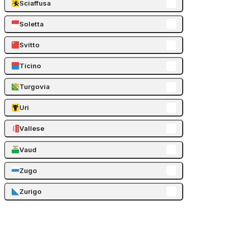
Sciaffusa
Soletta
Svitto
Ticino
Turgovia
Uri
Vallese
Vaud
Zugo
Zurigo