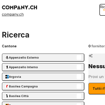
Ri
company.ch
Ricerca
Cantone
0
fornitor
Appenzello Esterno
Nessu
Appenzello Interno
Provi un t
Argovia
Basilea Campagna
Tutti i 
Basilea Città