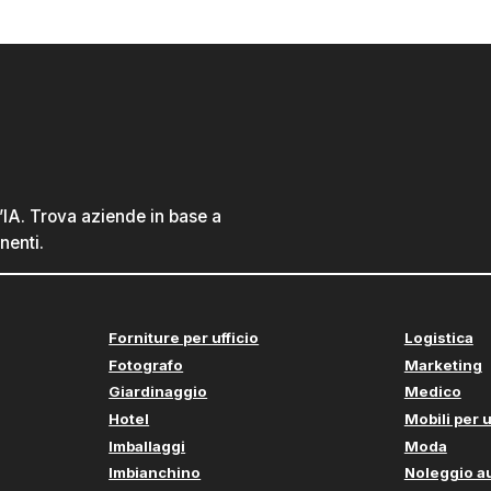
l’IA. Trova aziende in base a
nenti.
Forniture per ufficio
Logistica
Fotografo
Marketing
Giardinaggio
Medico
Hotel
Mobili per u
Imballaggi
Moda
Imbianchino
Noleggio a