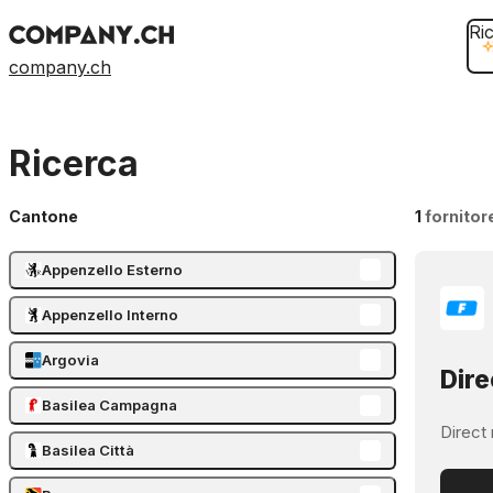
Ri
company.ch
Ricerca
Cantone
1
fornitor
Appenzello Esterno
Appenzello Interno
Argovia
Dire
Basilea Campagna
Direct 
Basilea Città