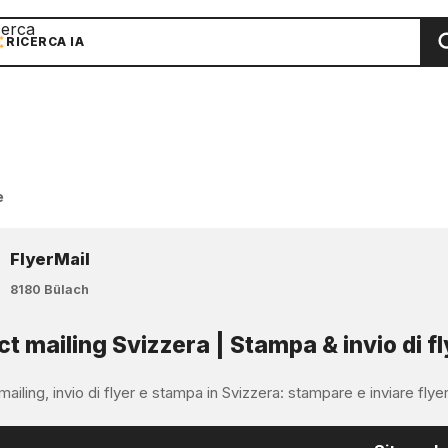
cerca
RICERCA IA
e
FlyerMail
8180 Bülach
ct mailing Svizzera | Stampa & invio di fl
mailing, invio di flyer e stampa in Svizzera: stampare e inviare flyer, m