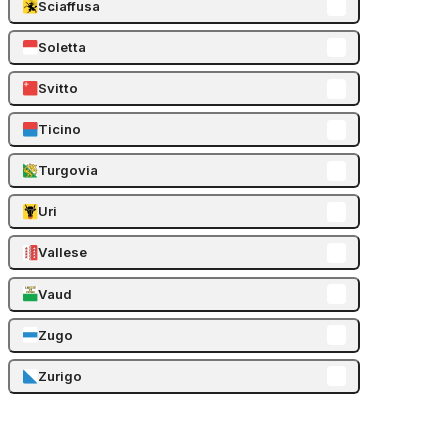
Sciaffusa
Soletta
Svitto
Ticino
Turgovia
Uri
Vallese
Vaud
Zugo
Zurigo