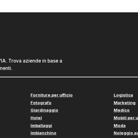
l’IA. Trova aziende in base a
nenti.
Forniture per ufficio
Logistica
Fotografo
Marketing
Giardinaggio
Medico
Hotel
Mobili per u
Imballaggi
Moda
Imbianchino
Noleggio a