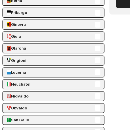
Berna
Friburgo
Ginevra
Giura
Glarona
Grigioni
Lucerna
Neuchâtel
Nidvaldo
Obvaldo
San Gallo