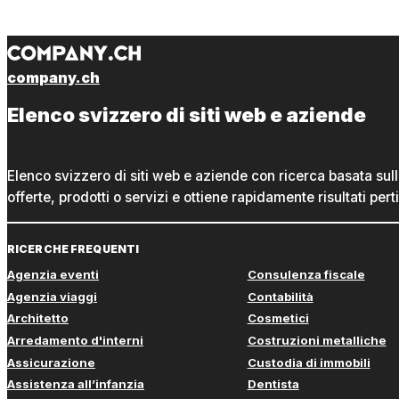
company.ch
Elenco svizzero di siti web e aziende
Elenco svizzero di siti web e aziende con ricerca basata sul
offerte, prodotti o servizi e ottiene rapidamente risultati perti
RICERCHE FREQUENTI
Agenzia eventi
Consulenza fiscale
Agenzia viaggi
Contabilità
Architetto
Cosmetici
Arredamento d'interni
Costruzioni metalliche
Assicurazione
Custodia di immobili
Assistenza all’infanzia
Dentista