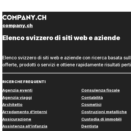
company.ch
Elenco svizzero di siti web e aziende
Elenco svizzero di siti web e aziende con ricerca basata sul
offerte, prodotti o servizi e ottiene rapidamente risultati perti
RICERCHE FREQUENTI
Agenzia eventi
Consulenza fiscale
Agenzia viaggi
Contabilità
Architetto
Cosmetici
Arredamento d'interni
Costruzioni metalliche
Assicurazione
Custodia di immobili
Assistenza all’infanzia
Dentista