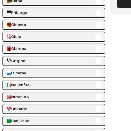
Berna
Friburgo
Ginevra
Giura
Glarona
Grigioni
Lucerna
Neuchâtel
Nidvaldo
Obvaldo
San Gallo