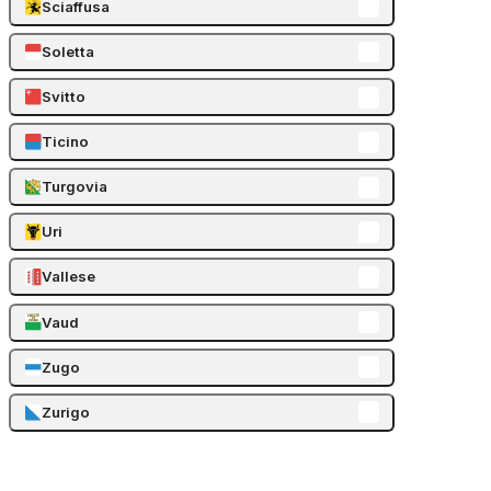
Sciaffusa
Soletta
Svitto
Ticino
Turgovia
Uri
Vallese
Vaud
Zugo
Zurigo