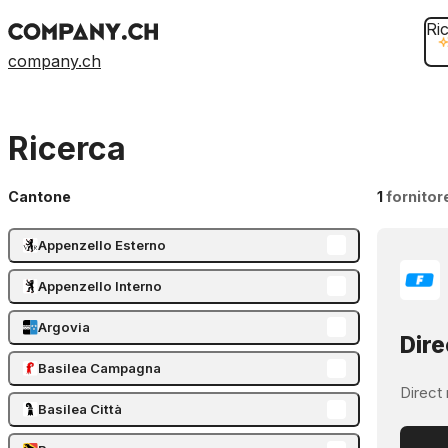
Ri
company.ch
Ricerca
Cantone
1
fornitor
Appenzello Esterno
Appenzello Interno
Argovia
Dire
Basilea Campagna
Direct 
Basilea Città