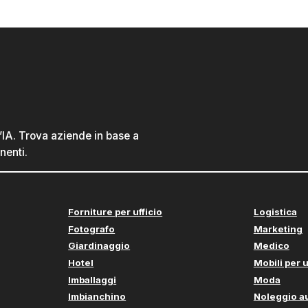
l’IA. Trova aziende in base a
nenti.
Forniture per ufficio
Logistica
Fotografo
Marketing
Giardinaggio
Medico
Hotel
Mobili per u
Imballaggi
Moda
Imbianchino
Noleggio a