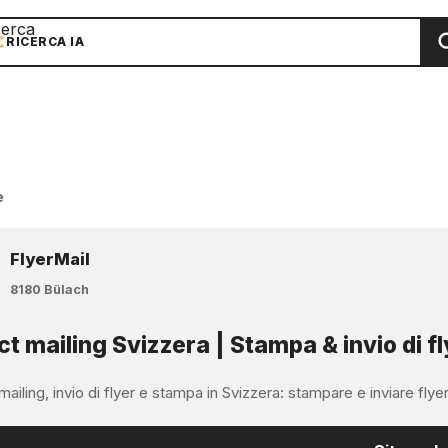
cerca
RICERCA IA
e
FlyerMail
8180 Bülach
ct mailing Svizzera | Stampa & invio di fl
mailing, invio di flyer e stampa in Svizzera: stampare e inviare flyer, m