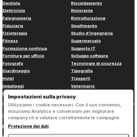
Dentista
Riscaldamento
Elettricista
Ristorante
Falegnameria
Ristrutturazione
Fiduciaria
Smaltimento
Fisioterapia
Studio d’ingegneria
Fitness
Supermercato
Formazione continua
Supporto IT
Forniture per ufficio
Sviluppo software
Fotografo
Tecnologie di sicurezza
Giardinaggio
Tipografia
Hotel
Trasporti
Imballaggi
Veterinario
Imbianchino
Web design
Impostazioni sulla privacy
Utilizziamo i cookie necessari. Con il suo consenso,
misuriamo Analytics e conversioni per migliorare
Sign in
company.ch e valutare correttamente le campagne.
Note legali
Protezione dei dati
Protezione dei dati