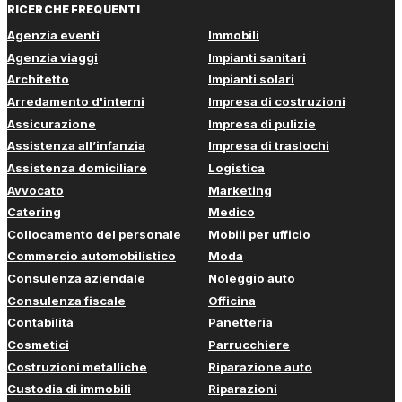
RICERCHE FREQUENTI
Agenzia eventi
Immobili
Agenzia viaggi
Impianti sanitari
Architetto
Impianti solari
Arredamento d'interni
Impresa di costruzioni
Assicurazione
Impresa di pulizie
Assistenza all’infanzia
Impresa di traslochi
Assistenza domiciliare
Logistica
Avvocato
Marketing
Catering
Medico
Collocamento del personale
Mobili per ufficio
Commercio automobilistico
Moda
Consulenza aziendale
Noleggio auto
Consulenza fiscale
Officina
Contabilità
Panetteria
Cosmetici
Parrucchiere
Costruzioni metalliche
Riparazione auto
Custodia di immobili
Riparazioni