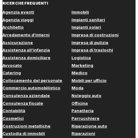
RICERCHE FREQUENTI
Agenzia eventi
Immobili
Agenzia viaggi
Impianti sanitari
Architetto
Impianti solari
Arredamento d'interni
Impresa di costruzioni
Assicurazione
Impresa di pulizie
Assistenza all’infanzia
Impresa di traslochi
Assistenza domiciliare
Logistica
Avvocato
Marketing
Catering
Medico
Collocamento del personale
Mobili per ufficio
Commercio automobilistico
Moda
Consulenza aziendale
Noleggio auto
Consulenza fiscale
Officina
Contabilità
Panetteria
Cosmetici
Parrucchiere
Costruzioni metalliche
Riparazione auto
Custodia di immobili
Riparazioni