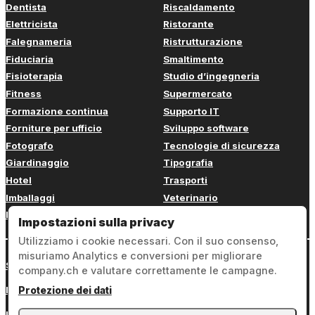
Dentista
Riscaldamento
Elettricista
Ristorante
Falegnameria
Ristrutturazione
Fiduciaria
Smaltimento
Fisioterapia
Studio d’ingegneria
Fitness
Supermercato
Formazione continua
Supporto IT
Forniture per ufficio
Sviluppo software
Fotografo
Tecnologie di sicurezza
Giardinaggio
Tipografia
Hotel
Trasporti
Imballaggi
Veterinario
Imbianchino
Web design
Impostazioni sulla privacy
Utilizziamo i cookie necessari. Con il suo consenso,
misuriamo Analytics e conversioni per migliorare
Sign in
company.ch e valutare correttamente le campagne.
Note legali
Protezione dei dati
Protezione dei dati