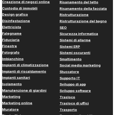
Creazione di negozi online
Risanamento del tetto
Custodia di immobili
Risanamento della facciata
Design grafico
Ristrutturazione
Disinfestazione
Ristrutturazione del bagno
Elettricista
SEO
Falegname
Sicurezza informatica
Fiduciaria
Sistemi di allarme
Finestre
Sistemi ERP
Fotografo
Sistemi oscuranti
Imbianchino
Smaltimento
Impianti di climatizzazione
Social media marketing
Impianti di riscaldamento
Stuccatore
Impianti sanitari
Supporto IT
Isolamento
Sviluppo di app
Manutenzione di giardini
Sviluppo software
Marketing
Trasloco
Marketing online
Trasloco di uffici
Muratore
Trasporto