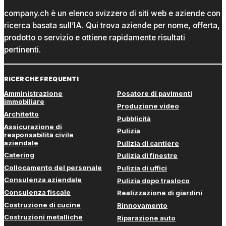
company.ch è un elenco svizzero di siti web e aziende con
ricerca basata sull’IA. Qui trova aziende per nome, offerta,
prodotto o servizio e ottiene rapidamente risultati
pertinenti.
RICERCHE FREQUENTI
Amministrazione
Posatore di pavimenti
immobiliare
Produzione video
Architetto
Pubblicità
Assicurazione di
Pulizia
responsabilità civile
aziendale
Pulizia di cantiere
Catering
Pulizia di finestre
Collocamento del personale
Pulizia di uffici
Consulenza aziendale
Pulizia dopo trasloco
Consulenza fiscale
Realizzazione di giardini
Costruzione di cucine
Rinnovamento
Costruzioni metalliche
Riparazione auto