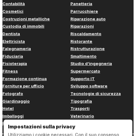
Contabilità
Panetteria
Cosmetici
Parrucchiere
Costruzioni metalliche
Riparazione auto
Custodia di immobili
Riparazioni
Dentista
Riscaldamento
Elettricista
Ristorante
Falegnameria
Ristrutturazione
Fiduciaria
Smaltimento
Fisioterapia
Studio d’ingegneria
Fitness
Supermercato
Formazione continua
Supporto IT
Forniture per ufficio
Sviluppo software
Fotografo
Tecnologie di sicurezza
Giardinaggio
Tipografia
Hotel
Trasporti
Imballaggi
Veterinario
Imbianchino
Web design
Impostazioni sulla privacy
Utilizziamo i cookie necessari. Con il suo consenso,