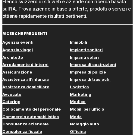
Elenco svizzero di siti web e aziende con ricerca basata
sull’IA. Trova aziende in base a offerte, prodotti o servizi e
ottiene rapidamente risultati pertinenti.
RICERCHE FREQUENTI
Agenzia eventi
Immobili
Agenzia viaggi
Impianti sanitari
Architetto
Impianti solari
Arredamento d'interni
Impresa di costruzioni
Assicurazione
Impresa di pulizie
Assistenza all’infanzia
Impresa di traslochi
Assistenza domiciliare
Logistica
Avvocato
Marketing
Catering
Medico
Collocamento del personale
Mobili per ufficio
Commercio automobilistico
Moda
Consulenza aziendale
Noleggio auto
Consulenza fiscale
Officina