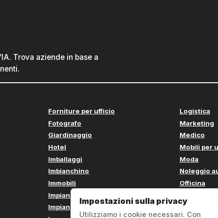
l’IA. Trova aziende in base a
nenti.
Forniture per ufficio
Logistica
Fotografo
Marketing
Giardinaggio
Medico
Hotel
Mobili per u
Imballaggi
Moda
Imbianchino
Noleggio a
Immobili
Officina
Impianti sanitari
Panetteria
Impostazioni sulla privacy
Impianti solari
Parrucchie
Utilizziamo i cookie necessari. Con