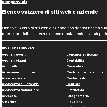
company.ch
Elenco svizzero di siti web e aziende
Elenco svizzero di siti web e aziende con ricerca basata sul
offerte, prodotti o servizi e ottiene rapidamente risultati perti
RICERCHE FREQUENTI
Agenzia eventi
Consulenza fiscale
Agenzia viaggi
Contabilità
Architetto
Cosmetici
Arredamento d'interni
Costruzioni metalliche
Assicurazione
Custodia di immobili
Assistenza all’infanzia
Dentista
Assistenza domiciliare
Elettricista
Avvocato
Falegnameria
Catering
Fiduciaria