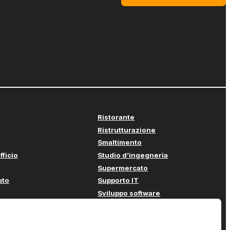
Ristorante
Ristrutturazione
Smaltimento
fficio
Studio d’ingegneria
Supermercato
uto
Supporto IT
Sviluppo software
Tecnologie di sicurezza
re
Tipografia