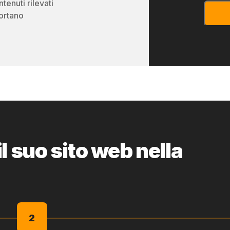
tenuti rilevati
portano
l suo sito web nella
2