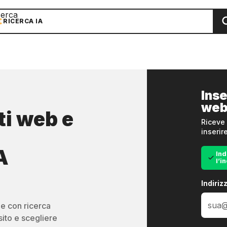
cerca
RICERCA IA
Inse
we
ti web e
Riceve 
inserir
A
Ind
l’i
Indiriz
de con ricerca
sito e scegliere