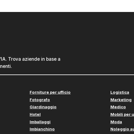
l’IA. Trova aziende in base a
nenti.
Forniture per ufficio
Logistica
Fotografo
Marketing
Giardinaggio
Medico
Hotel
Mobili per u
Imballaggi
Moda
Imbianchino
Noleggio a