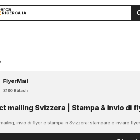
cerca
RICERCA IA
e
FlyerMail
8180 Bülach
ct mailing Svizzera | Stampa & invio di fl
mailing, invio di flyer e stampa in Svizzera: stampare e inviare flyer, m