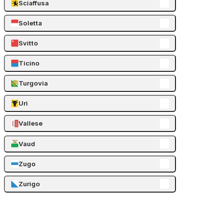
Sciaffusa
Soletta
Svitto
Ticino
Turgovia
Uri
Vallese
Vaud
Zugo
Zurigo