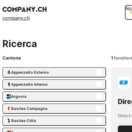
Ri
company.ch
Ricerca
Cantone
1
fornitor
Appenzello Esterno
Appenzello Interno
Argovia
Dire
Basilea Campagna
Direct 
Basilea Città