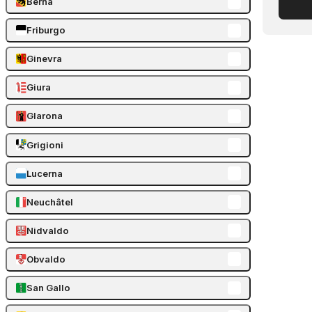
Berna
Friburgo
Ginevra
Giura
Glarona
Grigioni
Lucerna
Neuchâtel
Nidvaldo
Obvaldo
San Gallo