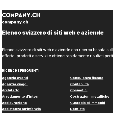
company.ch
Elenco svizzero di siti web e aziende
Elenco svizzero di siti web e aziende con ricerca basata sul
offerte, prodotti o servizi e ottiene rapidamente risultati perti
RICERCHE FREQUENTI
Agenzia eventi
Consulenza fiscale
Agenzia viaggi
Contabilità
Architetto
Cosmetici
Arredamento d'interni
Costruzioni metalliche
Assicurazione
Custodia di immobili
Assistenza all’infanzia
Dentista